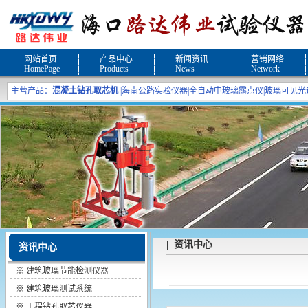
网站首页
产品中心
新闻资讯
营销网络
HomePage
Products
News
Network
主营产品：
混凝土钻孔取芯机
|
海南公路实验仪器
|
全自动中玻璃露点仪
|
玻璃可见光
| 资讯中心
资讯中心
※
建筑玻璃节能检测仪器
※
建筑玻璃测试系统
※
工程钻孔取芯仪器