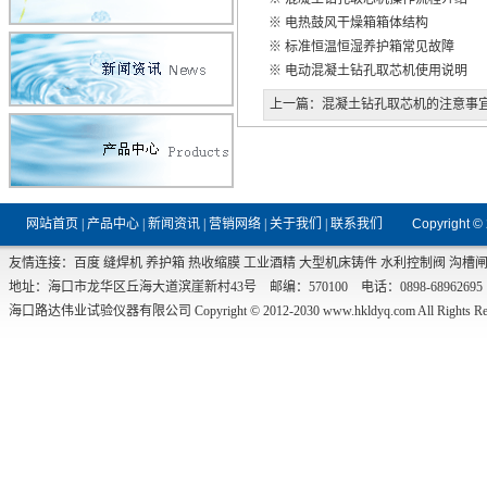
※
电热鼓风干燥箱箱体结构
※
标准恒温恒湿养护箱常见故障
※
电动混凝土钻孔取芯机使用说明
上一篇：
混凝土钻孔取芯机的注意事
网站首页
|
产品中心
|
新闻资讯
|
营销网络
|
关于我们
|
联系我们
Copyright ©
友情连接：
百度
缝焊机
养护箱
热收缩膜
工业酒精
大型机床铸件
水利控制阀
沟槽
地址：海口市龙华区丘海大道滨崖新村43号 邮编：570100 电话：0898-68962695 传真：0
海口路达伟业试验仪器有限公司 Copyright © 2012-2030
www.hkldyq.com
All Rights