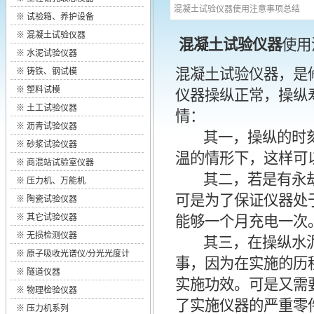
混凝土试验仪器使用注意事项总结
※
试验箱、养护设备
※
混凝土试验仪器
混凝土试验仪器
使用
※
水泥试验仪器
混凝土试验仪器，是
※
铸铁、钢试模
※
塑料试模
仪器操纵正常，操纵
※
土工试验仪器
情：
※
沥青试验仪器
其一，操纵的时刻
※
砂浆试验仪器
温的情形下，这样可
※
商混站试验室仪器
其二，若是有永劫
※
压力机、万能机
可是为了保证仪器处
※
陶瓷试验仪器
※
其它试验仪器
能够一个月充电一次
※
无损检测仪器
其三，在操纵水泥
※
原子吸收光谱仪/分光光度计
事，因为在实施的历
※
隧道仪器
实施功效。可是又需
※
物理检验仪器
了实施仪器的严重零
※
压力机系列