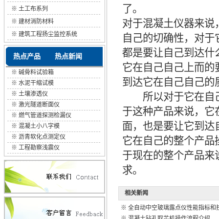
了。
※
土工布系列
对于混凝土仪器来说
※
建材消防材料
※
建筑工程扬尘监控系统
自己的切确性，对于
都是要让自己到达什
热点产品
热点新闻
它在自己自己上而的
※
碱骨料试验箱
到达它在自己自己的
※
水泥干缩试模
※
土壤渗透仪
所以对于它在自己
※
激光隧道断面仪
于这种产品来说，它
※
燃气管道探测检漏仪
面，也是要让它到达
※
混凝土小八字模
※
沥青软化点测定仪
它在自己的整个产品
※
工程勘察浅震仪
于现在的整个产品来
求。
相关新闻
※
全自动中空玻璃露点仪性能指标和
※
混凝土钻孔取芯机操作流程介绍