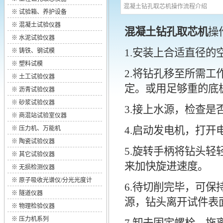
混凝土钻孔取芯机操作流程介绍
※
试验箱、养护设备
※
混凝土试验仪器
混凝土钻孔取芯机
操
※
水泥试验仪器
1.安装上合适直径的
※
铸铁、钢试模
※
塑料试模
2.将钻孔移至所需
※
土工试验仪器
定。或用足够重的底
※
沥青试验仪器
※
砂浆试验仪器
3.接上水源，检查是
※
商混站试验室仪器
4.启动发电机，打开
※
压力机、万能机
※
陶瓷试验仪器
5.旋转手柄将钻头轻
※
其它试验仪器
来加快旋进速度。
※
无损检测仪器
※
原子吸收光谱仪/分光光度计
6.待切削完毕，可保
※
隧道仪器
源，钻头离开试件表
※
物理检验仪器
※
压力机系列