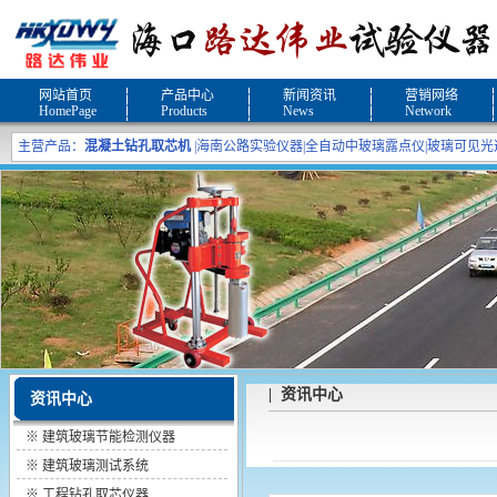
网站首页
产品中心
新闻资讯
营销网络
HomePage
Products
News
Network
主营产品：
混凝土钻孔取芯机
|
海南公路实验仪器
|
全自动中玻璃露点仪
|
玻璃可见光
| 资讯中心
资讯中心
※
建筑玻璃节能检测仪器
※
建筑玻璃测试系统
※
工程钻孔取芯仪器