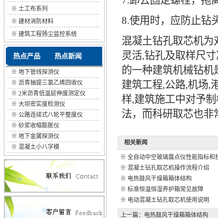
7.卸去固定螺栓，
※
土工布系列
8.使用时，应防止
※
建材消防材料
※
建筑工程扬尘监控系统
混凝土钻孔取芯机为
灵活,钻孔及取样尺寸
热点产品
热点新闻
的一种建筑机械钻机
※
地下管线探测仪
建筑工程,公路,机场
※
沥青抽提三氯乙烯回收仪
※
2米沥青低温延伸度测定仪
样,建筑施工中对予
※
大坝密实度检测仪
法，而科研取芯也非
※
公路连续式八轮平整度仪
※
砂浆收缩膨胀仪
※
地下金属探测仪
相关新闻
※
混凝土小八字模
※
全自动中空玻璃露点仪性能指标和
※
混凝土钻孔取芯机操作流程介绍
※
电热鼓风干燥箱箱体结构
※
标准恒温恒湿养护箱常见故障
※
电动混凝土钻孔取芯机使用说明
上一篇：
电热鼓风干燥箱箱体结构