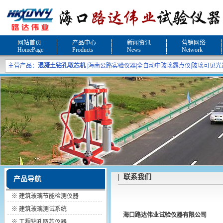
网站首页
产品中心
新闻资讯
营销网络
HomePage
Products
News
Network
主营产品：
混凝土钻孔取芯机
|
海南公路实验仪器
|
全自动中玻璃露点仪
|
玻璃可见光
| 联系我们
产品导航
※
建筑玻璃节能检测仪器
※
建筑玻璃测试系统
海口路达伟业试验仪器有限公司
※
工程钻孔取芯仪器