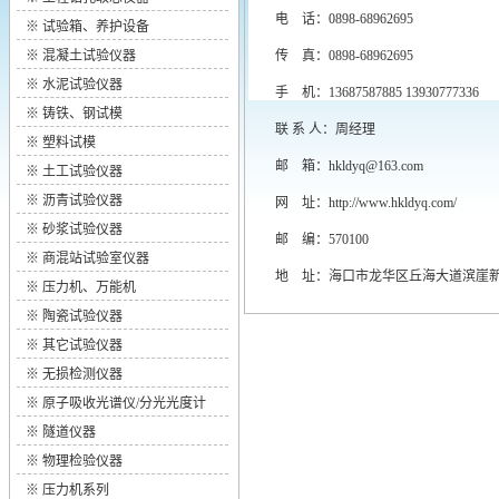
电 话：0898-68962695
※
试验箱、养护设备
※
混凝土试验仪器
传 真：0898-68962695
※
水泥试验仪器
手 机：13687587885 13930777336
※
铸铁、钢试模
联 系 人：周经理
※
塑料试模
邮 箱：
hkldyq@163.com
※
土工试验仪器
※
沥青试验仪器
网 址：
http://www.hkldyq.com/
※
砂浆试验仪器
邮 编：570100
※
商混站试验室仪器
地 址：海口市龙华区丘海大道滨崖新
※
压力机、万能机
※
陶瓷试验仪器
※
其它试验仪器
※
无损检测仪器
※
原子吸收光谱仪/分光光度计
※
隧道仪器
※
物理检验仪器
※
压力机系列