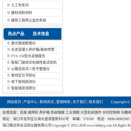
※
土工布系列
※
建材消防材料
※
建筑工程扬尘监控系统
热点产品
技术信息
※
激光隧道断面仪
※
水泥混凝土养护箱(箱体喷塑···
※
FYS-150型水泥细度负···
※
智能门窗综合机械性能试验机
※
公路连续式八轮平整度仪
※
管线定位寻踪仪
※
地下管线探测仪
※
智能煤层测厚仪
网站首页
|
产品中心
|
新闻资讯
|
营销网络
|
关于我们
|
联系我们
Copyright ©
友情连接：
百度
缝焊机
养护箱
热收缩膜
工业酒精
大型机床铸件
水利控制阀
沟槽
地址：海口市龙华区丘海大道滨崖新村43号 邮编：570100 电话：0898-68962695 传真：0
海口路达伟业试验仪器有限公司 Copyright © 2012-2030
www.hkldyq.com
All Rights