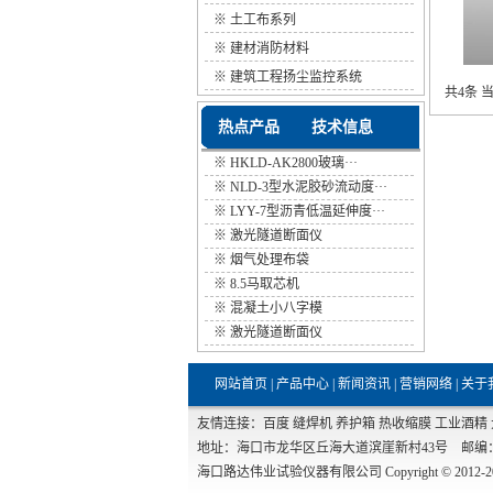
※
土工布系列
※
建材消防材料
※
建筑工程扬尘监控系统
共4条 当
热点产品
技术信息
※
HKLD-AK2800玻璃···
※
NLD-3型水泥胶砂流动度···
※
LYY-7型沥青低温延伸度···
※
激光隧道断面仪
※
烟气处理布袋
※
8.5马取芯机
※
混凝土小八字模
※
激光隧道断面仪
网站首页
|
产品中心
|
新闻资讯
|
营销网络
|
关于
友情连接：
百度
缝焊机
养护箱
热收缩膜
工业酒精
地址：海口市龙华区丘海大道滨崖新村43号 邮编：570100 电
海口路达伟业试验仪器有限公司 Copyright © 2012-2