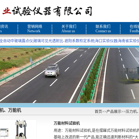
闻资讯
营销网络
关于我们
联系我们
在线
s
Network
About us
Contact us
Feedb
全自动中玻璃露点仪
|
玻璃可见光透射比-遮阳系数检定系统
|
海口实验仪器
|
海南省实验
力机、万能机
首页
>>
产品展示
>>
压力机
万能材料试验机
用途：万能材料试验机,是在摆鏙式万能材料试验机
基础上改进的新一代产品,能正确迅速判断材料的*大