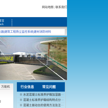
网站地图
|
联系我们
留言
ack
仪器
|
建筑工程扬尘监控系统
|
建材消防材料
、万能机
行业信息
常见问题
※
水泥混凝土标准养护箱加湿器···
※
混凝土标准养护箱结构特点分···
的
※
混凝土振动台的使用方法及注···