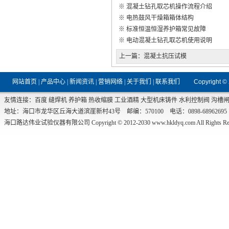
※
混凝土钻孔取芯机操作流程介绍
※
电热鼓风干燥箱箱体结构
※
标准恒温恒湿养护箱常见故障
※
电动混凝土钻孔取芯机使用说明
上一篇：
混凝土抗压试模
网站首页
|
产品中心
|
新闻资讯
|
营销网络
|
关于我们
|
联系我们
Copyright ©
友情连接：
百度
缝焊机
养护箱
热收缩膜
工业酒精
大型机床铸件
水利控制阀
沟槽
地址：海口市龙华区丘海大道滨崖新村43号 邮编：570100 电话：0898-68962695 传真：0
海口路达伟业试验仪器有限公司 Copyright © 2012-2030
www.hkldyq.com
All Rights