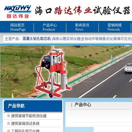
网站首页
产品中心
新闻资讯
营销网络
HomePage
Products
News
Network
主营产品：
混凝土钻孔取芯机
|
海南公路实验仪器
|
全自动中玻璃露点仪
|
玻璃可见光
| 产品中心
产品导航
※
建筑玻璃节能检测仪器
※
建筑玻璃测试系统
※
工程钻孔取芯仪器