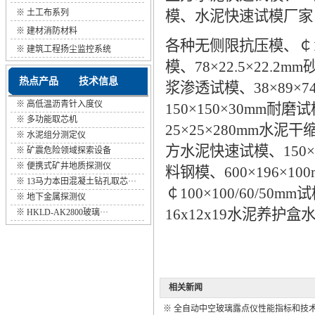
※
土工布系列
模、水泥快速试模厂家【符
※
建材消防材料
各种无侧限抗压模、￠10
※
建筑工程扬尘监控系统
模、78×22.5×22.2
热点产品
技术信息
浆渗透试模、38×89×7
※
高低温沥青针入度仪
150×150×30mm耐
※
多功能取芯机
25×25×280mm水泥干
※
水泥组分测定仪
方水泥快速试模、150×1
※
矿震危险领域探索设备
※
便携式矿井地质探测仪
料钢模、600×196×1
※
13马力本田混凝土钻孔取芯···
￠100×100/60/5
※
地下金属探测仪
16x12x19水泥养
※
HKLD-AK2800玻璃···
相关新闻
※
全自动中空玻璃露点仪性能指标和技