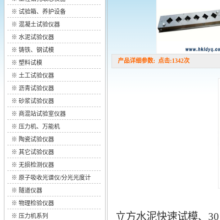
※
试验箱、养护设备
※
混凝土试验仪器
※
水泥试验仪器
※
铸铁、钢试模
产品详细参数: 点击:1342次
※
塑料试模
※
土工试验仪器
※
沥青试验仪器
※
砂浆试验仪器
※
商混站试验室仪器
※
压力机、万能机
※
陶瓷试验仪器
※
其它试验仪器
※
无损检测仪器
※
原子吸收光谱仪/分光光度计
※
隧道仪器
※
物理检验仪器
立方水泥快速试模、3
※
压力机系列