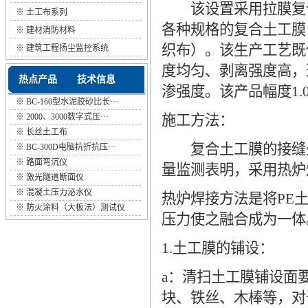
该设置采用拉膜复合
※
土工布系列
各种规格的复合土工膜
※
建材消防材料
织布）。该生产工艺既
※
建筑工程扬尘监控系统
度均匀、剥离强度高，
热点产品
技术信息
渗强度。该产品幅度1.0
※
BC-160型水泥胶砂比长···
※
2000、3000数字式压···
施工方法：
※
长丝土工布
复合土工膜的接缝处
※
BC-300D电脑抗折抗压···
※
路面弯沉仪
量监测表明，采用热炉
※
激光隧道断面仪
※
混凝土压力泌水仪
热炉焊接方法是将PE
※
防火涂料（大板法）测试仪
压力使之融合成为一体
1.土工膜的铺设：
a：清扫土工膜铺设面
块、铁丝、木棒等，对