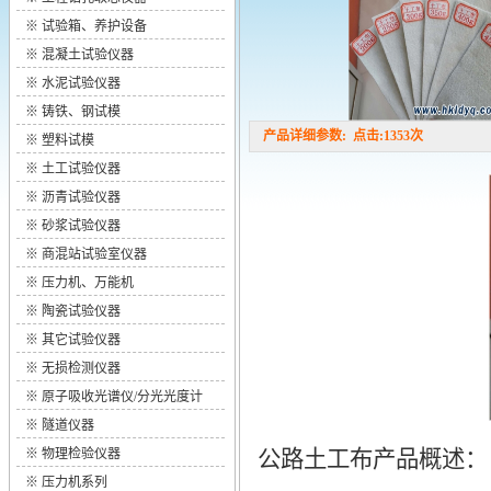
※
试验箱、养护设备
※
混凝土试验仪器
※
水泥试验仪器
※
铸铁、钢试模
产品详细参数: 点击:1353次
※
塑料试模
※
土工试验仪器
※
沥青试验仪器
※
砂浆试验仪器
※
商混站试验室仪器
※
压力机、万能机
※
陶瓷试验仪器
※
其它试验仪器
※
无损检测仪器
※
原子吸收光谱仪/分光光度计
※
隧道仪器
※
物理检验仪器
公路土工布产品概述：
※
压力机系列