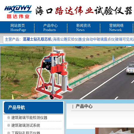
网站首页
产品中心
新闻资讯
营销网络
HomePage
Products
News
Network
主营产品：
混凝土钻孔取芯机
|
海南公路实验仪器
|
全自动中玻璃露点仪
|
玻璃可见光
| 产品中心
产品导航
※
建筑玻璃节能检测仪器
※
建筑玻璃测试系统
※
工程钻孔取芯仪器