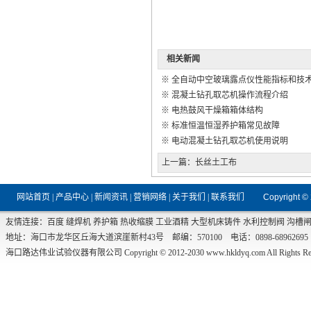
相关新闻
※
全自动中空玻璃露点仪性能指标和技
※
混凝土钻孔取芯机操作流程介绍
※
电热鼓风干燥箱箱体结构
※
标准恒温恒湿养护箱常见故障
※
电动混凝土钻孔取芯机使用说明
上一篇：
长丝土工布
网站首页
|
产品中心
|
新闻资讯
|
营销网络
|
关于我们
|
联系我们
Copyright ©
友情连接：
百度
缝焊机
养护箱
热收缩膜
工业酒精
大型机床铸件
水利控制阀
沟槽
地址：海口市龙华区丘海大道滨崖新村43号 邮编：570100 电话：0898-68962695 传真：0
海口路达伟业试验仪器有限公司 Copyright © 2012-2030
www.hkldyq.com
All Rights